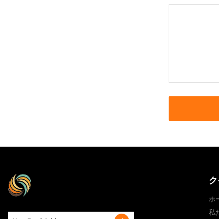
ク
ホ
私