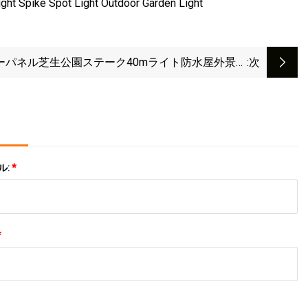
ーパネル芝生公園ステーク40mライト防水屋外景観
:次
ポット3W 12VキノコLEDマリングレードガーデン
ライトスパイク付き
ル:
*
*