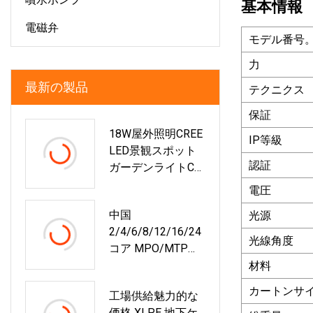
基本情報
電磁弁
モデル番号
力
最新の製品
テクニクス
保証
18W屋外照明CREE
IP等級
LED景観スポット
認証
ガーデンライトCE
RoHS
電圧
中国
光源
2/4/6/8/12/16/24
光線角度
コア MPO/MTP
LC/Sc/St/FC/Mu
材料
コネクタ FTTH 屋
カートンサ
工場供給魅力的な
内屋外装甲ドロッ
価格 XLPE 地下ケ