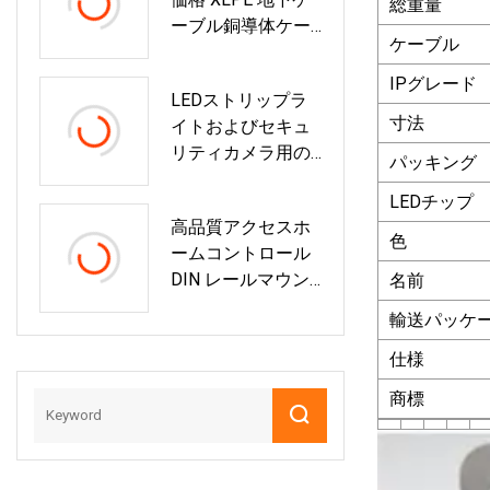
プ LSZH PVC 光フ
総重量
ーブル銅導体ケー
ァイバー光パッチ
ケーブル
ブル
コードピグテール
ジャンパーケーブ
IPグレード
LEDストリップラ
ル
寸法
イトおよびセキュ
リティカメラ用の
パッキング
単一出力LEDドラ
LEDチップ
イバ12V 15A 180W
高品質アクセスホ
スイッチング電源
色
ームコントロール
DIN レールマウン
名前
ト電源
輸送パッケ
仕様
商標