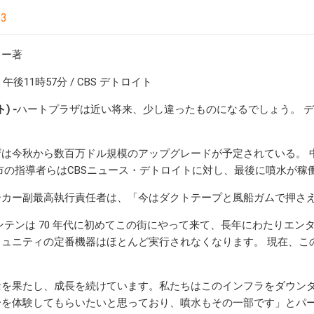
23
リー著
/ 午後11時57分 / CBS デトロイト
) -
ハートプラザは近い将来、少し違ったものになるでしょう。 デ
。
ザは今秋から数百万ドル規模のアップグレードが予定されている。 
市の指導者らはCBSニュース・デトロイトに対し、最後に噴水が
ーカー副最高執行責任者は、「今はダクトテープと風船ガムで押さ
ンテンは 70 年代に初めてこの街にやって来て、長年にわたりエ
ミュニティの定番機器はほとんど実行されなくなります。 現在、こ
活を果たし、成長を続けています。私たちはこのインフラをダウン
分を体験してもらいたいと思っており、噴水もその一部です」とパー