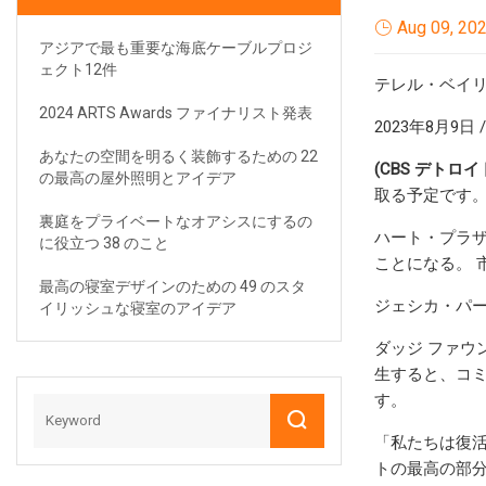
Aug 09, 20
アジアで最も重要な海底ケーブルプロジ
ェクト12件
テレル・ベイ
2024 ARTS Awards ファイナリスト発表
2023年8月9日 
あなたの空間を明るく装飾するための 22
(CBS デトロイト
の最高の屋外照明とアイデア
取る予定です
裏庭をプライベートなオアシスにするの
ハート・プラ
に役立つ 38 のこと
ことになる。 
最高の寝室デザインのための 49 のスタ
ジェシカ・パ
イリッシュな寝室のアイデア
ダッジ ファウ
生すると、コ
す。
「私たちは復
トの最高の部