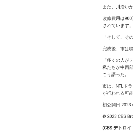
また、川沿い
改修費用は90
されています
「そして、そ
完成後、市は噴
「多くの人が
私たちが中西
こう語った。
市は、NFLド
が行われる可
初公開日 2023 年
© 2023 CBS B
(CBS デトロイト