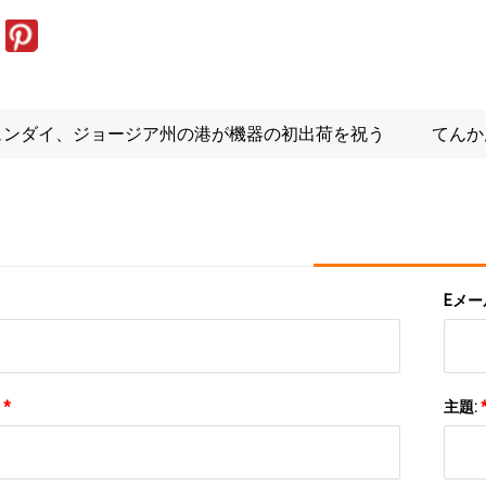
ュンダイ、ジョー​​ジア州の港が機器の初出荷を祝う
てんか
Eメー
:
*
主題: