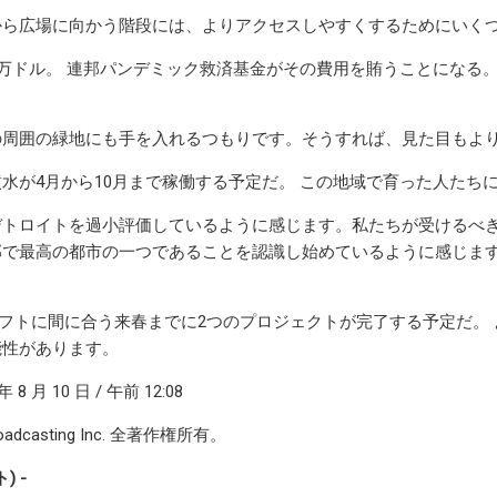
から広場に向かう階段には、よりアクセスしやすくするためにいくつ
0万ドル。 連邦パンデミック救済基金がその費用を賄うことになる。
。
の周囲の緑地にも手を入れるつもりです。そうすれば、見た目もよ
水が4月から10月まで稼働する予定だ。 この地域で育った人た
デトロイトを過小評価しているように感じます。私たちが受けるべ
部で最高の都市の一つであることを認識し始めているように感じま
ラフトに間に合う来春までに2つのプロジェクトが完了する予定だ。
能性があります。
 8 月 10 日 / 午前 12:08
roadcasting Inc. 全著作権所有。
) -