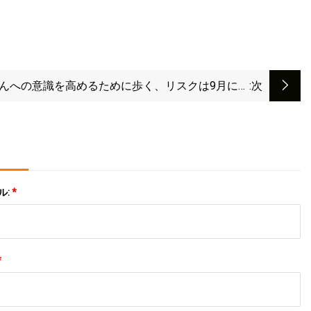
んへの意識を高めるために歩く、リスクは9月に設
:次
定
ル:
*
*