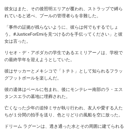
彼女はまた、その後照明エリアが覆われ、ストラップで縛ら
れていると述べ、プールの管理者らを非難した。
「事件の証拠が残らないように、彼らは何でもするでしょ
う。#JusticeForEmiを見つけるのを手伝ってください」と彼
女は言った。
リセオ・デ・アポダカの学生であるエミリアーノは、学校で
の最終学年を迎えようとしていた。
彼はサッカーとメキシコで「トチト」として知られるフラッ
グフットボールを楽しんだ。
彼の遺体はベールに包まれ、後にモンテレー南部のラ・エス
タンスエラの墓地に埋葬された。
亡くなった少年の追悼ミサが執り行われ、友人や愛する人た
ちが１分間の拍手を送り、色とりどりの風船を空に放った。
ドリーム ラグーンは、透き通った水とその周囲に建てられる