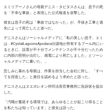
エミリアーノさんの母親デニス・タビタスさんは、息子の死
を「不幸な事故」と表現した公式報道を攻撃した。
彼女は息子の死は「事故ではなかった」が、手抜き工事と過
失によって死亡したと述べた。
デニスさんはソーシャルメディアに「私の美しい息子、エミ
は… #CystalLagoonsApodaca分譲地が所有するプール内にい
るときに、設置が不十分でメンテナンスが不十分だったため
に内部の照明が点灯し、感電により死亡しました」とソーシ
ャルメディアに書いた。 。
悲しみに暮れる母親は、作業を担当した会社に対し、「すべ
てを捏造した」と責任を認めるよう求めたと語った。
デニスさんはヌエボレオン州司法長官事務所に告訴状を提出
した。
「汚職が蔓延する環境では、あらゆることが起こり得ること
を私たちは知っています」と彼女は語った。